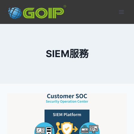
Skip
to
content
SIEM服務