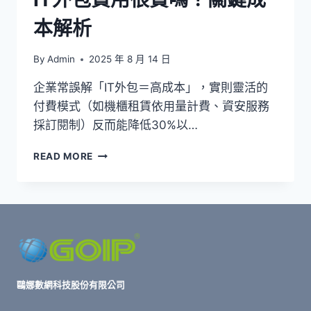
實
本解析
踐
指
南
By
Admin
2025 年 8 月 14 日
企業常誤解「IT外包＝高成本」，實則靈活的
付費模式（如機櫃租賃依用量計費、資安服務
採訂閱制）反而能降低30%以…
IT
READ MORE
外
包
費
用
很
貴
嗎？
關
鍵
鷗娜數網科技股份有限公司
成