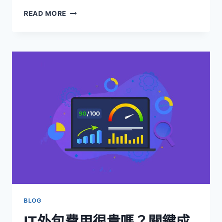
SIEM
READ MORE
服
務：
企
業
資
安
防
禦
的
智
能
中
樞
｜
GOIP
XAAS
解
決
BLOG
方
IT外包費用很貴嗎？關鍵成
案