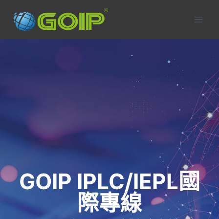
Skip
to
content
GOIP IPLC/IEPL國
際專線