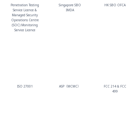
Penetration Testing
Singapore SBO
HK SBO OFCA
Service Licence &
IMDA
Managed Security
Operations Centre
(SOC) Monitoring
Service Licence
ISO 27001
ASP（MCMC）
FCC 214 & FCC
499