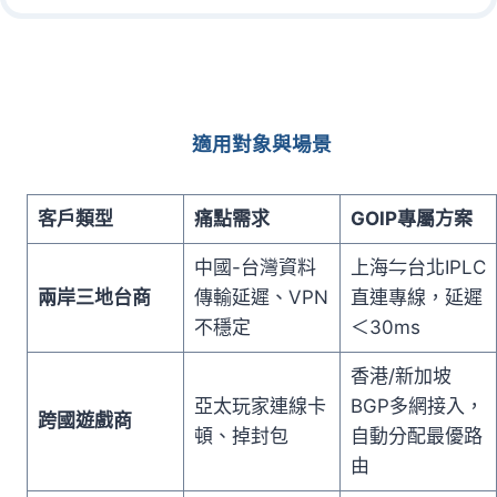
適用對象與場景
客戶類型
痛點需求
GOIP專屬方案
中國-台灣資料
上海⇋台北IPLC
兩岸三地台商
傳輸延遲、VPN
直連專線，延遲
不穩定
＜30ms
香港/新加坡
亞太玩家連線卡
BGP多網接入，
跨國遊戲商
頓、掉封包
自動分配最優路
由