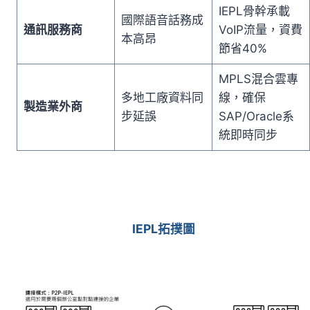
IEPL骨幹承載
國際語音話務成
通訊服務商
VoIP流量，資費
本高昂
節省40%
MPLS混合雲專
多地工廠資料同
線，確保
製造業外商
步延誤
SAP/Oracle系
統即時同步
IEPL拓撲圖