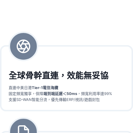
全球骨幹直連，效能無妥協
直連中美日港
Tier-1電信海纜
固定頻寬獨享，保障
端到端延遲＜50ms
，頻寬利用率達99%
支援SD-WAN智能分流，優先傳輸ERP/視訊/遊戲封包