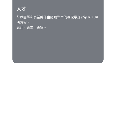
人才
全球團隊和商業夥伴由經驗豐富的專家量身定制 ICT 解
決方案。
專注、專業、專家。