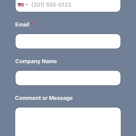
U
n
i
Email
*
t
e
d
S
Company Name
t
a
t
e
s
Comment or Message
+
1