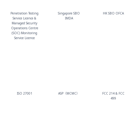
Penetration Testing
Singapore SBO
HK SBO OFCA
Service Licence &
IMDA
Managed Security
Operations Centre
(SOC) Monitoring
Service Licence
ISO 27001
ASP（MCMC）
FCC 214 & FCC
499