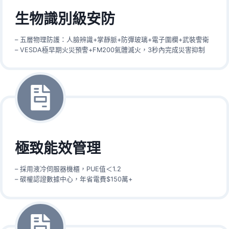
生物識別級安防
– 五層物理防護：人臉辨識+掌靜脈+防彈玻璃+電子圍欄+武裝警衛
– VESDA極早期火災預警+FM200氣體滅火，3秒內完成災害抑制
極致能效管理
– 採用液冷伺服器機櫃，PUE值＜1.2
– 碳權認證數據中心，年省電費$150萬+