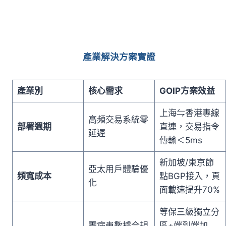
產業解決方案實證
產業別
核心需求
GOIP方案效益
上海⇋香港專線
高頻交易系統零
部署週期
直連，交易指令
延遲
傳輸＜5ms
新加坡/東京節
亞太用戶體驗優
頻寬成本
點BGP接入，頁
化
面載速提升70%
等保三級獨立分
需病患數據合規
區+端到端加