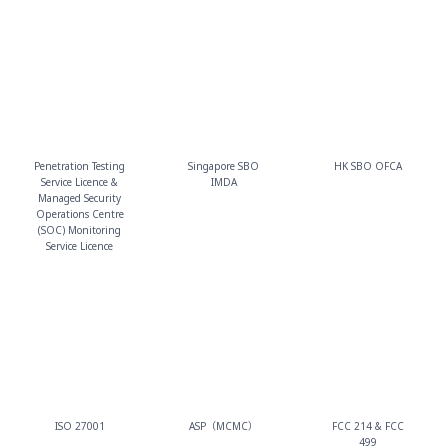
Penetration Testing
Singapore SBO
HK SBO OFCA
Service Licence &
IMDA
Managed Security
Operations Centre
(SOC) Monitoring
Service Licence
ISO 27001
ASP（MCMC）
FCC 214 & FCC
499