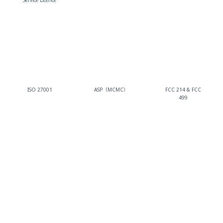
Service Licence
ISO 27001
ASP（MCMC）
FCC 214 & FCC
499