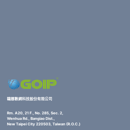
鷗娜數網科技股份有限公司
Rm. A20, 21 F., No. 285, Sec. 2,
Wenhua Rd., Bangiao Dist.,
New Taipei City 220503, Taiwan (R.O.C.)