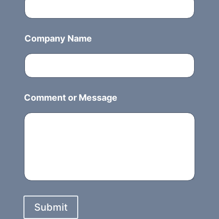
e
d
S
Company Name
t
a
t
e
s
Comment or Message
+
1
Submit