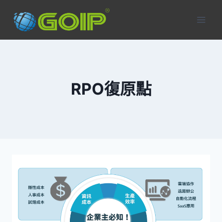
Skip
to
content
RPO復原點