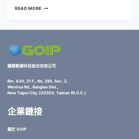
企
READ MORE
業
IT
風
險
管
理
核
心：
破
鷗娜數網科技股份有限公司
解
備
Rm. A20, 21 F., No. 285, Sec. 2,
份
Wenhua Rd., Bangiao Dist.,
3
New Taipei City 220503, Taiwan (R.O.C.)
大
漏
企業鏈接
洞
×
實
關於 GOIP
戰
BCP