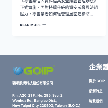
《零售業個人資料檔案安全維護管理辦法》
正式實施，面對持續升級的資安威脅與法規
壓力，零售業者如何從管理層面建構防…
數
READ MORE
位
零
售
資
安
戰！
個
資
企業
保
護
新
關於 GOIP
鷗娜數網科技股份有限公司
規
上
最新消息
路，
Rm. A20, 21 F., No. 285, Sec. 2,
3
Wenhua Rd., Bangiao Dist.,
聯繫我們
關
New Taipei City 220503, Taiwan (R.O.C.)