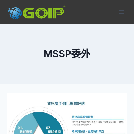
Skip
to
content
MSSP委外