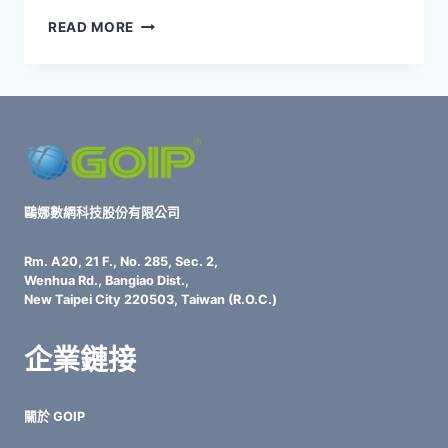
GOIP
READ MORE
GROUP
智
慧
化
雲
端
ITSM
平
台：
鷗娜數網科技股份有限公司
3
大
Rm. A20, 21 F., No. 285, Sec. 2,
創
Wenhua Rd., Bangiao Dist.,
新
New Taipei City 220503, Taiwan (R.O.C.)
功
能
企業鏈接
重
塑
企
關於 GOIP
業
IT