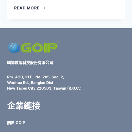
GOIP
READ MORE
GROUP
智
慧
化
雲
端
ITSM
平
台：
鷗娜數網科技股份有限公司
3
大
Rm. A20, 21 F., No. 285, Sec. 2,
創
Wenhua Rd., Bangiao Dist.,
新
New Taipei City 220503, Taiwan (R.O.C.)
功
能
企業鏈接
重
塑
企
關於 GOIP
業
IT