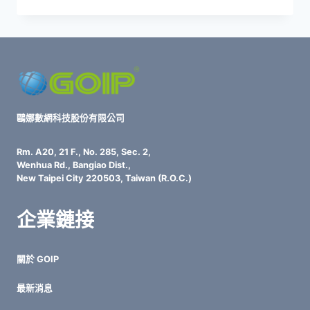
外
包
費
用
很
貴
嗎？
關
鍵
鷗娜數網科技股份有限公司
成
本
Rm. A20, 21 F., No. 285, Sec. 2,
解
Wenhua Rd., Bangiao Dist.,
析
New Taipei City 220503, Taiwan (R.O.C.)
企業鏈接
關於 GOIP
最新消息