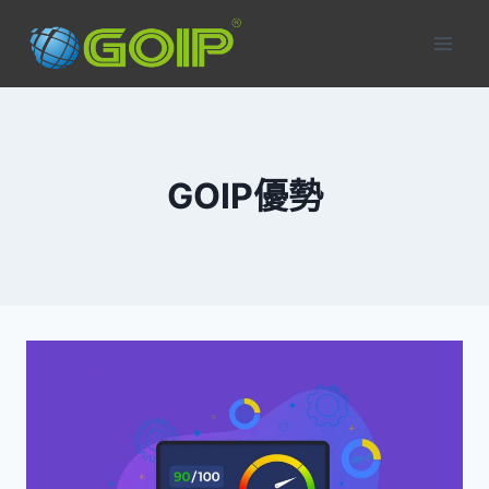
Skip
to
content
GOIP優勢