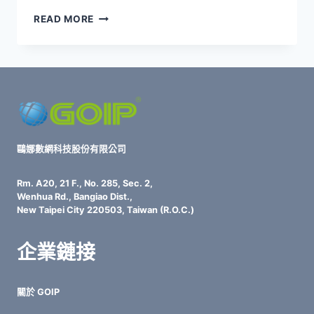
企
READ MORE
業
IT
風
險
管
理
核
心：
破
鷗娜數網科技股份有限公司
解
備
Rm. A20, 21 F., No. 285, Sec. 2,
份
Wenhua Rd., Bangiao Dist.,
3
New Taipei City 220503, Taiwan (R.O.C.)
大
漏
企業鏈接
洞
×
實
關於 GOIP
戰
BCP