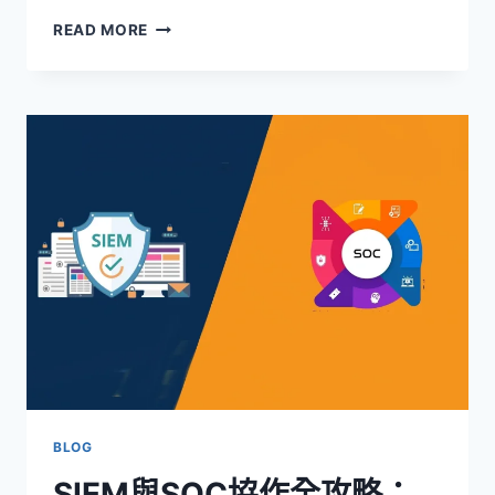
數
READ MORE
位
零
售
資
安
戰！
個
資
保
護
新
規
上
路，
3
關
鍵
打
BLOG
造
SIEM與SOC協作全攻略：
合