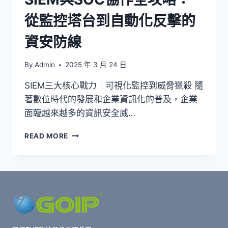
防
從監控塔台到自動化反擊的
護
盾
資安防線
By
Admin
2025 年 3 月 24 日
SIEM三大核心戰力｜可視化監控到威脅獵殺 隨
著數位時代的發展和企業資訊化的普及，企業
面臨越來越多的資訊安全威…
SIEM
READ MORE
與
SOC
協
作
全
攻
略：
從