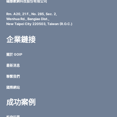
監
鷗娜數網科技股份有限公司
控
塔
Rm. A20, 21 F., No. 285, Sec. 2,
台
Wenhua Rd., Bangiao Dist.,
到
New Taipei City 220503, Taiwan (R.O.C.)
自
動
企業鏈接
化
反
擊
關於 GOIP
的
資
最新消息
安
防
聯繫我們
線
國際網站
成功案例