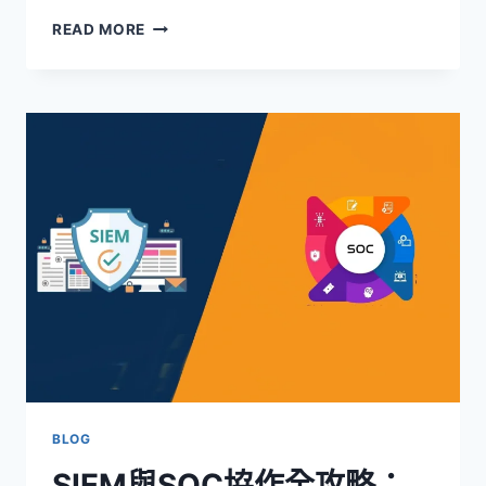
SIEM
READ MORE
服
務：
企
業
資
安
防
禦
的
智
能
中
樞
｜
GOIP
XAAS
解
決
BLOG
方
SIEM與SOC協作全攻略：
案