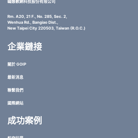
監
鷗娜數網科技股份有限公司
控
塔
Rm. A20, 21 F., No. 285, Sec. 2,
台
Wenhua Rd., Bangiao Dist.,
到
New Taipei City 220503, Taiwan (R.O.C.)
自
動
企業鏈接
化
反
擊
關於 GOIP
的
資
最新消息
安
防
聯繫我們
線
國際網站
成功案例