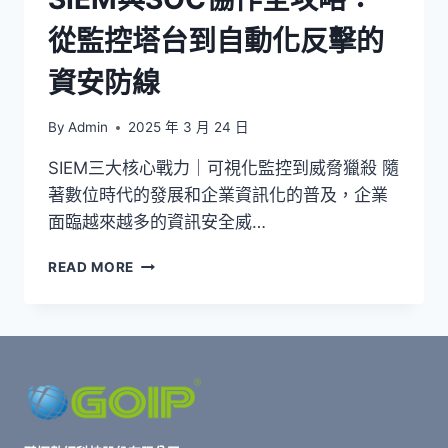
實
從監控塔台到自動化反擊的
踐
指
資安防線
南
By
Admin
2025 年 3 月 24 日
SIEM三大核心戰力｜可視化監控到威脅獵殺 隨
著數位時代的發展和企業資訊化的普及，企業
面臨越來越多的資訊安全威…
SIEM
READ MORE
與
SOC
協
作
全
攻
略：
從