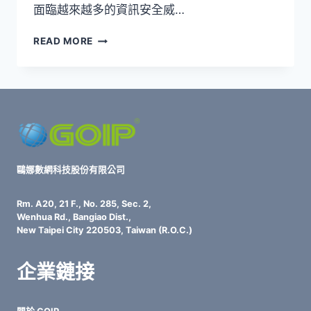
面臨越來越多的資訊安全威…
SIEM
READ MORE
與
SOC
協
作
全
攻
略：
從
監
鷗娜數網科技股份有限公司
控
塔
Rm. A20, 21 F., No. 285, Sec. 2,
台
Wenhua Rd., Bangiao Dist.,
到
New Taipei City 220503, Taiwan (R.O.C.)
自
動
企業鏈接
化
反
擊