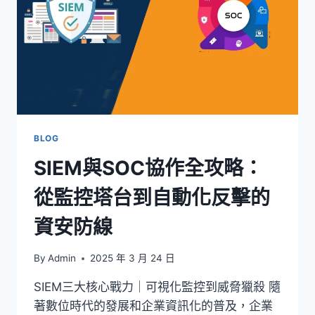
保
護
新
規
上
路，
3
關
鍵
打
BLOG
造
SIEM與SOC協作全攻略：
合
防
從監控塔台到自動化反擊的
護
盾
資安防線
By
Admin
2025 年 3 月 24 日
SIEM三大核心戰力｜可視化監控到威脅獵殺 隨
著數位時代的發展和企業資訊化的普及，企業