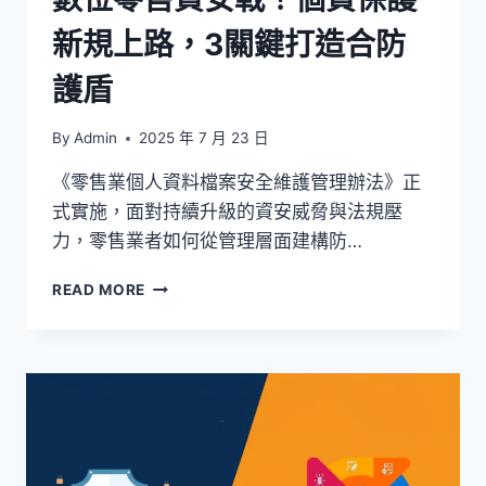
實
新規上路，3關鍵打造合防
踐
指
護盾
南
By
Admin
2025 年 7 月 23 日
《零售業個人資料檔案安全維護管理辦法》正
式實施，面對持續升級的資安威脅與法規壓
力，零售業者如何從管理層面建構防…
數
READ MORE
位
零
售
資
安
戰！
個
資