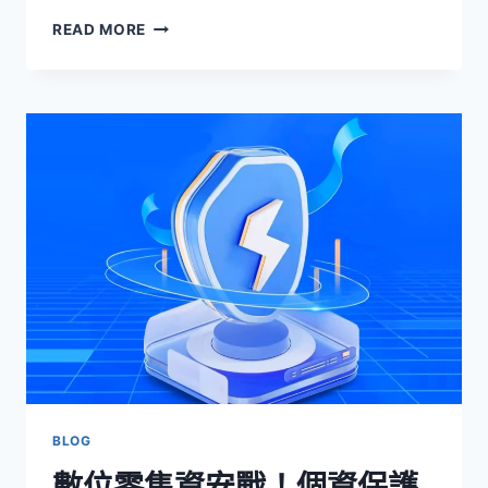
SIEM
READ MORE
服
務：
企
業
資
安
防
禦
的
智
能
中
樞
｜
GOIP
XAAS
解
決
BLOG
方
數位零售資安戰！個資保護
案