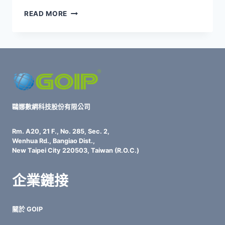
IT
READ MORE
部
門
為
何
成
為
財
務
黑
鷗娜數網科技股份有限公司
洞？
揭
Rm. A20, 21 F., No. 285, Sec. 2,
開
Wenhua Rd., Bangiao Dist.,
技
New Taipei City 220503, Taiwan (R.O.C.)
術
負
企業鏈接
債
與
管
關於 GOIP
理
失