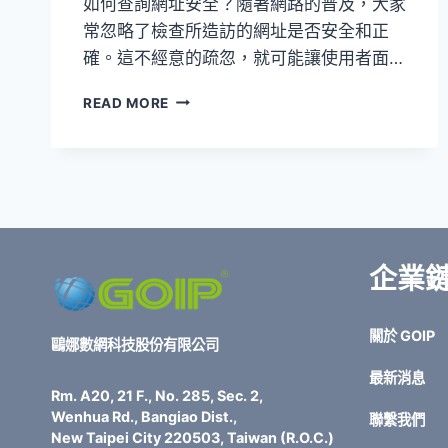
如何查詢網址安全？隨著網路的普及，大家
常忽略了檢查所造訪的網址是否安全和正
確。這不經意的疏忽，就可能讓使用者面…
免
READ MORE
費
檢
測
網
址
安
全！
專
企業
家
4
招
關於 GOIP
鷗娜數網科技股份有限公司
教
你
最新消息
查
Rm. A20, 21 F., No. 285, Sec. 2,
網
Wenhua Rd., Bangiao Dist.,
聯繫我們
頁
New Taipei City 220503, Taiwan (R.O.C.)