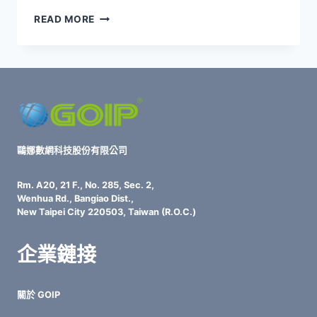
企
READ MORE
業
必
學
4
大
DDOS
防
護
戰
鷗娜數網科技股份有限公司
略！
GOIP
Rm. A20, 21 F., No. 285, Sec. 2,
智
Wenhua Rd., Bangiao Dist.,
能
New Taipei City 220503, Taiwan (R.O.C.)
防
禦
企業鏈接
守
護
數
關於 GOIP
位
命