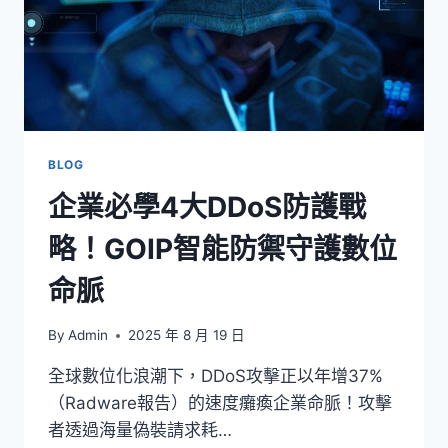
BLOG
企業必學4大DDoS防護戰
略！GOIP智能防禦守護數位
命脈
By
Admin
2025 年 8 月 19 日
全球數位化浪潮下，DDoS攻擊正以年增37%
（Radware報告）的速度癱瘓企業命脈！攻擊
者透過海量偽裝請求耗…