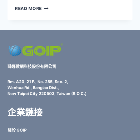
企
READ MORE
業
主
必
知！
IT
管
理
提
升
鷗娜數網科技股份有限公司
生
產
Rm. A20, 21 F., No. 285, Sec. 2,
力
Wenhua Rd., Bangiao Dist.,
關
New Taipei City 220503, Taiwan (R.O.C.)
鍵：
雲
企業鏈接
端
協
作
關於 GOIP
工
具