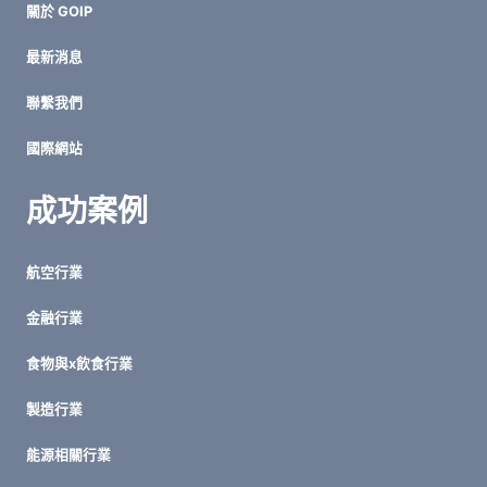
關於 GOIP
要？
破
最新消息
解
LINE/SKYPE
聯繫我們
的
隱
國際網站
形
成
本
成功案例
陷
阱
航空行業
金融行業
食物與x飲食行業
製造行業
能源相關行業