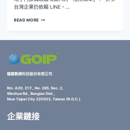
台灣企業仍依賴 LINE、…
企
READ MORE
業
轉
型
突
圍
必
備！
專
業
鷗娜數網科技股份有限公司
通
訊
Rm. A20, 21 F., No. 285, Sec. 2,
協
Wenhua Rd., Bangiao Dist.,
作
New Taipei City 220503, Taiwan (R.O.C.)
軟
體
企業鏈接
真
有
必