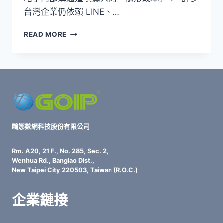
台灣企業仍依賴 LINE、…
企
READ MORE
業
轉
型
突
圍
必
備！
專
業
鷗娜數網科技股份有限公司
通
訊
Rm. A20, 21 F., No. 285, Sec. 2,
協
Wenhua Rd., Bangiao Dist.,
作
New Taipei City 220503, Taiwan (R.O.C.)
軟
體
企業鏈接
真
有
必