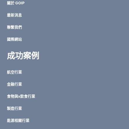
關於 GOIP
要？
破
最新消息
解
LINE/SKYPE
聯繫我們
的
隱
國際網站
形
成
本
成功案例
陷
阱
航空行業
金融行業
食物與x飲食行業
製造行業
能源相關行業