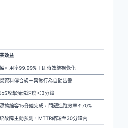
業效益
備可用率99.99%＋即時效能視覺化
感資料傳合規＋異常行為自動告警
DoS攻擊清洗速度＜3分鐘
源擴縮容15分鐘完成，問題追蹤效率↑70%
統故障主動預測，MTTR縮短至30分鐘內