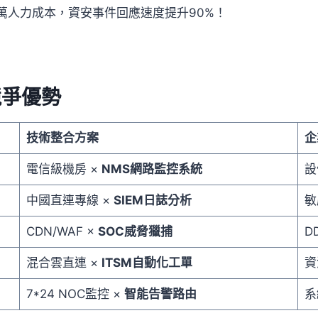
00萬人力成本，資安事件回應速度提升90%！
競爭優勢
技術整合方案
企
電信級機房 ×
NMS
網路監控系統
設
中國直連專線 ×
SIEM
日誌分析
敏
CDN/WAF ×
SOC
威脅獵捕
D
混合雲直連 ×
ITSM
自動化工單
資
7*24 NOC監控 ×
智能告警路由
系