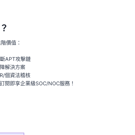
？
進階價值：
斷APT攻擊鏈
故障解決方案
R/個資法稽核
閱即享企業級SOC/NOC服務！