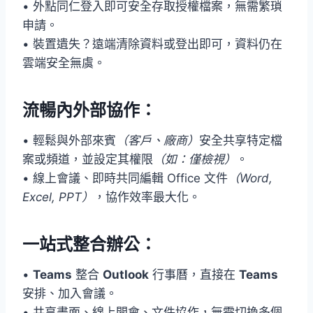
• 外點同仁登入即可安全存取授權檔案，無需繁瑣
申請。
• 裝置遺失？遠端清除資料或登出即可，資料仍在
雲端安全無虞。
流暢內外部協作：
• 輕鬆與外部來賓
（客戶、廠商）
安全共享特定檔
案或頻道，並設定其權限
（如：僅檢視）
。
• 線上會議、即時共同編輯 Office 文件
（Word,
Excel, PPT）
，協作效率最大化。
一站式整合辦公：
•
Teams
整合
Outlook
行事曆，直接在
Teams
安排、加入會議。
• 共享畫面、線上開會、文件協作，無需切換多個