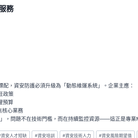
服務
）
成標配，資安防護必須升級為「動態維運系統」。企業主應：
任政策
理預算
焦核心業務
洞」，問題不在技術門檻，而在持續監控資源——這正是專業M
#
資安人才短缺
#
資安培訓
#
資安技術人力
#
資安風險期望值