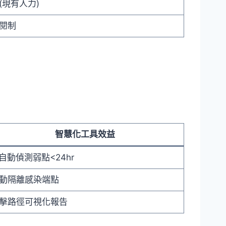
(現有人力)
閱制
智慧化工具效益
I自動偵測弱點<24hr
動隔離感染端點
擊路徑可視化報告