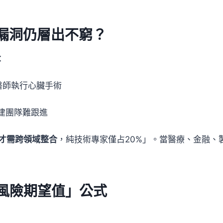
安漏洞仍層出不窮？
：
醫師執行心臟手術
」
建團隊難跟進
人才需跨領域整合
，純技術專家僅占20%」。當醫療、金融、
風險期望值」公式