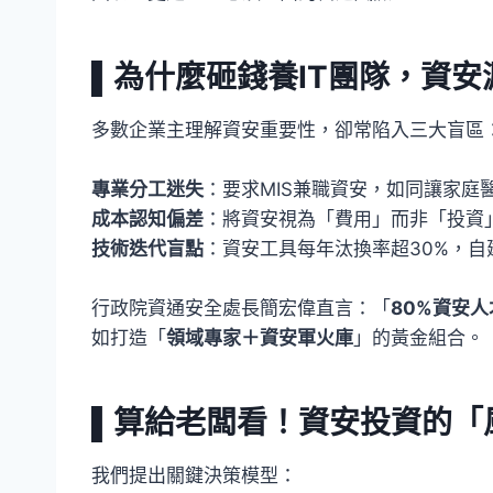
▌為什麼砸錢養IT團隊，資
多數企業主理解資安重要性，卻常陷入三大盲區
專業分工迷失
：要求MIS兼職資安，如同讓家庭
成本認知偏差
：將資安視為「費用」而非「投資
技術迭代盲點
：資安工具每年汰換率超30%，自
行政院資通安全處長簡宏偉直言：「
80%資安
如打造「
領域專家＋資安軍火庫
」的黃金組合。
▌算給老闆看！資安投資的「
我們提出關鍵決策模型：