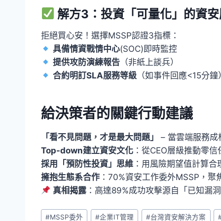
解方3：投資「可量化」的資安
拒絕買心安！選擇MSSP認證3指標：
具備情資戰情中心
(SOC)即時監控
提供攻防演練報告
（非紙上談兵）
合約明訂SLA服務等級
（如事件回應<15分鐘
給決策者的關鍵行動建議
「看不見問題，才是最大問題」
– 當雲端服務
Top-down建立資安文化
：從CEO層級推動零信
採用「預防性投資」思維
：用風險期望值計算合
擁抱生態系合作
：70%資安工作委外MSSP，聚
真相揭露
：高達89%成功攻擊源自「已知漏
Post
#
MSSP委外
#
企業IT管理
#
台灣資安解決方案