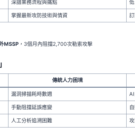
深諳業務流程與痛點
低
掌握最新攻防技術與情資
訂
MSSP
，3個月內阻擋2,700次勒索攻擊
」
傳統人力困境
漏洞掃描耗時數週
A
手動阻擋延誤應變
自
人工分析追溯困難
攻