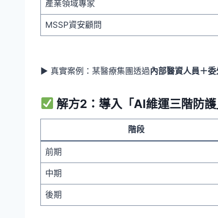
產業領域專家
MSSP資安顧問
▶ 真實案例：某醫療集團透過
內部醫資人員＋委外
解方2：導入「AI維運三階防護
階段
前期
中期
後期